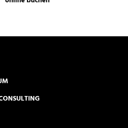
online buchen
UM
 CONSULTING