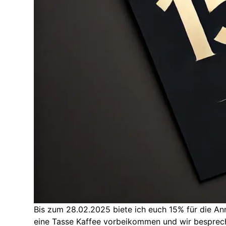
Bis zum 28.02.2025 biete ich euch 15% für die A
eine Tasse Kaffee vorbeikommen und wir bespreche